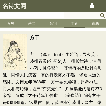
名诗文网
首页
诗文
名句
作者
古籍
方干
方干（809—888）字雄飞，号玄英，
睦州青溪(今淳安)人。擅长律诗，清润
小巧，且多警句。其诗有的反映社会动
乱，同情人民疾苦；有的抒发怀才不遇，求名未遂的
感怀。文德元年(888年)，方干客死会稽，归葬桐江。
门人相与论德，谥曰“玄英先生”，并搜集他的遗诗370
余篇，编成《方干诗集》传世。《全唐诗》编有方干
诗6卷348篇。宋景佑年间，范仲淹守睦州，绘方干像